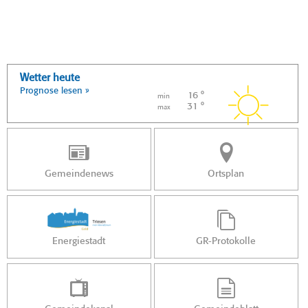
Wetter heute
Prognose lesen »
16 °
min
31 °
max
Gemeindenews
Ortsplan
Energiestadt
GR-Protokolle