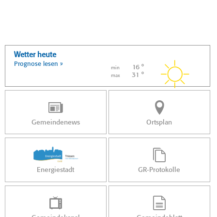
Wetter heute
Prognose lesen »
16 °
min
31 °
max
Gemeindenews
Ortsplan
Energiestadt
GR-Protokolle