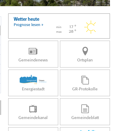
Wetter heute
Prognose lesen »
17 °
min
28 °
max
Gemeindenews
Ortsplan
Energiestadt
GR-Protokolle
Gemeindekanal
Gemeindeblatt