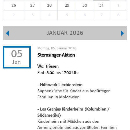
26
27
28
29
30
31
1
2
3
4
5
6
7
8
JANUAR 2026
Montag, 05. Januar 2026
05
Sternsinger-Aktion
Jan
Wo: Triesen
Zeit: 8.00 bis 17.00 Uhr
- Hilfswerk Liechtenstein
Suppenküche für Kinder aus bedürftigen
Familien in Moldawien
- Las Granjas Kinderheim (Kolumbien /
Südamerika)
Kinderheim mit Mädchen aus den
Armenvierteln und aus zerrütteten Familien