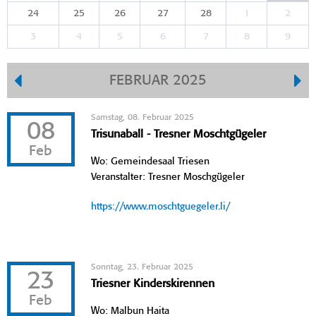
24
25
26
27
28
1
2
3
4
5
6
7
8
9
FEBRUAR 2025
Samstag, 08. Februar 2025
08
Trisunaball - Tresner Moschtgügeler
Feb
Wo: Gemeindesaal Triesen
Veranstalter: Tresner Moschgügeler
https://www.moschtguegeler.li/
Sonntag, 23. Februar 2025
23
Triesner Kinderskirennen
Feb
Wo: Malbun Haita