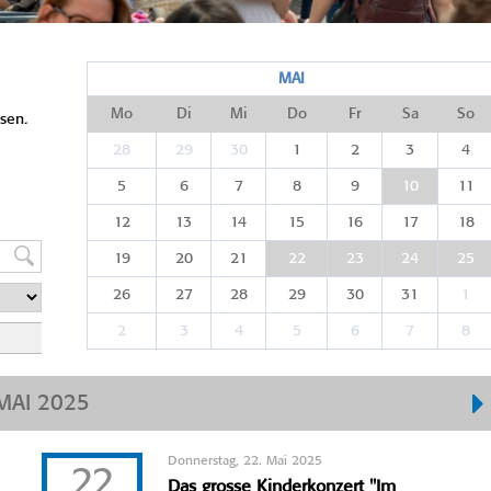
MAI
Mo
Di
Mi
Do
Fr
Sa
So
sen.
28
29
30
1
2
3
4
5
6
7
8
9
10
11
12
13
14
15
16
17
18
19
20
21
22
23
24
25
26
27
28
29
30
31
1
2
3
4
5
6
7
8
MAI 2025
Donnerstag, 22. Mai 2025
22
Das grosse Kinderkonzert "Im