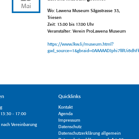
Mai
Wo: Lawena Museum Sägastrasse 33,
Triesen
Zeit: 13.00 bis 17.00 Uhr
Veranstalter: Verein ProLawena Museum
https://www.lkw.li/museum.html?
gad_source=1&gbraid=0AAAAADJphi7WUi8dh
en
Quicklinks
ag
Kontakt
13:30 - 17:00
Agenda
Impressum
 nach Vereinbarung
Datenschutz
Datenschutzerklärung allgemein