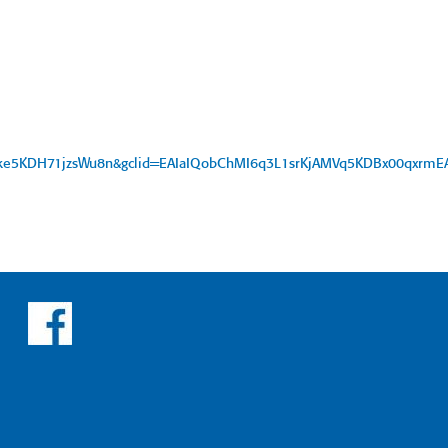
Fke5KDH71jzsWu8n&gclid=EAIaIQobChMI6q3L1srKjAMVq5KDBx00qxrm