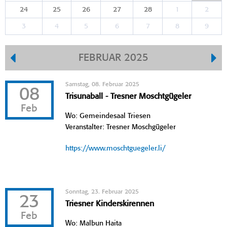
24
25
26
27
28
1
2
3
4
5
6
7
8
9
FEBRUAR 2025
Samstag, 08. Februar 2025
08
Trisunaball - Tresner Moschtgügeler
Feb
Wo: Gemeindesaal Triesen
Veranstalter: Tresner Moschgügeler
https://www.moschtguegeler.li/
Sonntag, 23. Februar 2025
23
Triesner Kinderskirennen
Feb
Wo: Malbun Haita