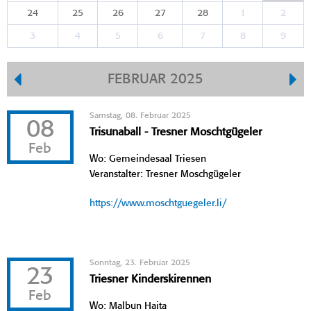
24
25
26
27
28
1
2
3
4
5
6
7
8
9
FEBRUAR 2025
Samstag, 08. Februar 2025
08
Trisunaball - Tresner Moschtgügeler
Feb
Wo: Gemeindesaal Triesen
Veranstalter: Tresner Moschgügeler
https://www.moschtguegeler.li/
Sonntag, 23. Februar 2025
23
Triesner Kinderskirennen
Feb
Wo: Malbun Haita