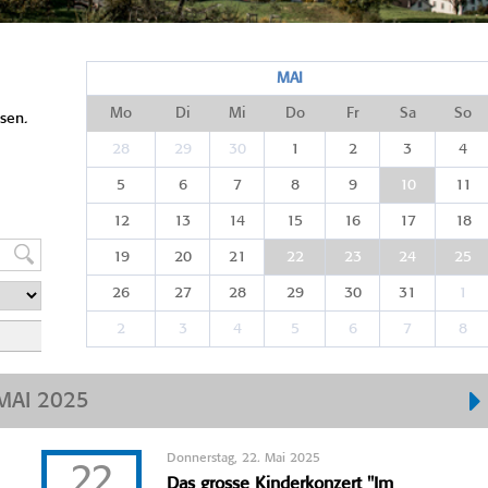
MAI
Mo
Di
Mi
Do
Fr
Sa
So
sen.
28
29
30
1
2
3
4
5
6
7
8
9
10
11
12
13
14
15
16
17
18
19
20
21
22
23
24
25
26
27
28
29
30
31
1
2
3
4
5
6
7
8
MAI 2025
Donnerstag, 22. Mai 2025
22
Das grosse Kinderkonzert "Im