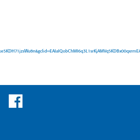
Fke5KDH71jzsWu8n&gclid=EAIaIQobChMI6q3L1srKjAMVq5KDBx00qxrm