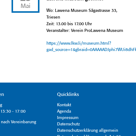
Mai
Wo: Lawena Museum Sägastrasse 33,
Triesen
Zeit: 13.00 bis 17.00 Uhr
Veranstalter: Verein ProLawena Museum
https://www.lkw.li/museum.html?
gad_source=1&gbraid=0AAAAADJphi7WUi8dh
en
Quicklinks
ag
Kontakt
13:30 - 17:00
Agenda
Impressum
 nach Vereinbarung
Datenschutz
Datenschutzerklärung allgemein