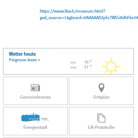
https://www.lkw.li/museum.html?
gad_source=1&gbraid=0AAAAADJphi7WUi8dhFke
Wetter heute
Prognose lesen »
16 °
min
31 °
max
Gemeindenews
Ortsplan
Energiestadt
GR-Protokolle