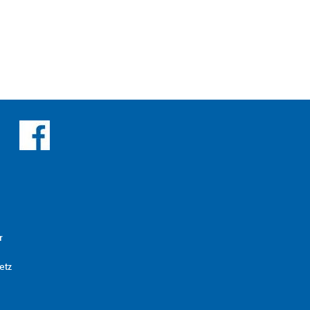
r
etz