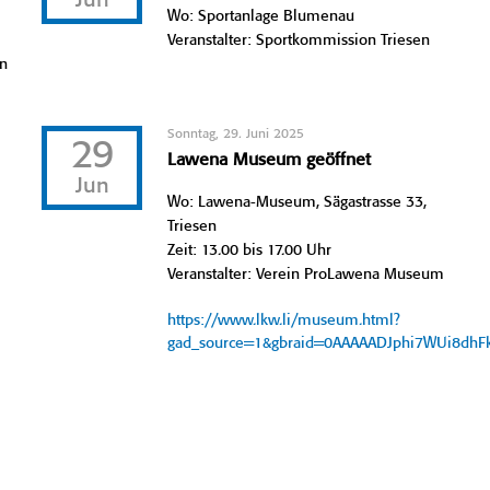
Jun
Wo: Sportanlage Blumenau
Veranstalter: Sportkommission Triesen
en
Sonntag, 29. Juni 2025
29
Lawena Museum geöffnet
Jun
Wo: Lawena-Museum, Sägastrasse 33,
Triesen
Zeit: 13.00 bis 17.00 Uhr
Veranstalter: Verein ProLawena Museum
https://www.lkw.li/museum.html?
gad_source=1&gbraid=0AAAAADJphi7WUi8dh