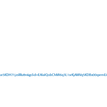
Fke5KDH71jzsWu8n&gclid=EAIaIQobChMI6q3L1srKjAMVq5KDBx00qxrm