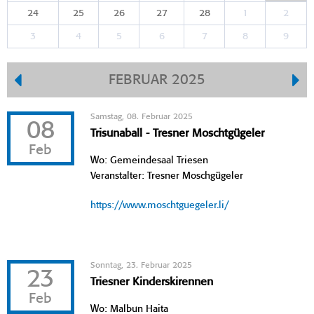
24
25
26
27
28
1
2
3
4
5
6
7
8
9
FEBRUAR 2025
Samstag, 08. Februar 2025
08
Trisunaball - Tresner Moschtgügeler
Feb
Wo: Gemeindesaal Triesen
Veranstalter: Tresner Moschgügeler
https://www.moschtguegeler.li/
Sonntag, 23. Februar 2025
23
Triesner Kinderskirennen
Feb
Wo: Malbun Haita