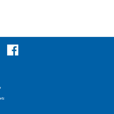
r
etz