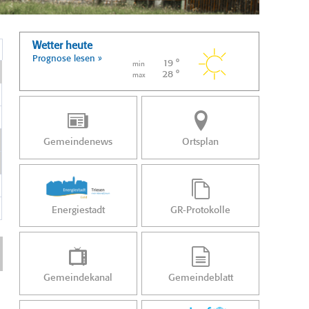
Wetter heute
Prognose lesen »
19 °
min
28 °
max
Gemeindenews
Ortsplan
Energiestadt
GR-Protokolle
Gemeindekanal
Gemeindeblatt