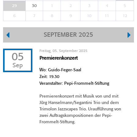
29
30
1
2
3
4
5
6
7
8
9
10
11
12
SEPTEMBER 2025
Freitag, 05. September 2025
05
Premierenkonzert
Sep
Wo: Guido-Feger-Saal
Zeit: 19.30
Veranstalter: Pepi-Frommelt-Stiftung
Premierenkonzert mit Musik von und mit
Jürg Hanselmann/Segantini Trio und dem
Trimolon Jazzscapes Trio. Uraufführung von
zwei Auftragskompositionen der Pepi-
Frommelt-Stiftung.