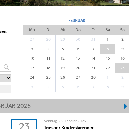
FEBRUAR
Mo
Di
Mi
Do
Fr
Sa
So
sen.
27
28
29
30
31
1
2
3
4
5
6
7
8
9
10
11
12
13
14
15
16
17
18
19
20
21
22
23
24
25
26
27
28
1
2
3
4
5
6
7
8
9
BRUAR 2025
Sonntag, 23. Februar 2025
23
Triesner Kinderskirennen