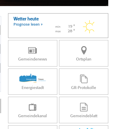
Wetter heute
Prognose lesen »
19 °
min
28 °
max
Gemeindenews
Ortsplan
Energiestadt
GR-Protokolle
Gemeindekanal
Gemeindeblatt