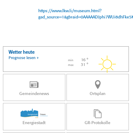
https://www.lkw.li/museum.html?
gad_source=1&gbraid=0AAAAADJphi7WUi8dhFke
Wetter heute
Prognose lesen »
16 °
min
31 °
max
Gemeindenews
Ortsplan
Energiestadt
GR-Protokolle