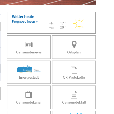
Wetter heute
Prognose lesen »
17 °
min
28 °
max
Gemeindenews
Ortsplan
Energiestadt
GR-Protokolle
Gemeindekanal
Gemeindeblatt