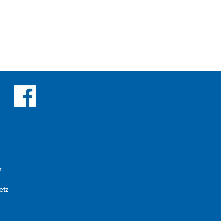
r
etz