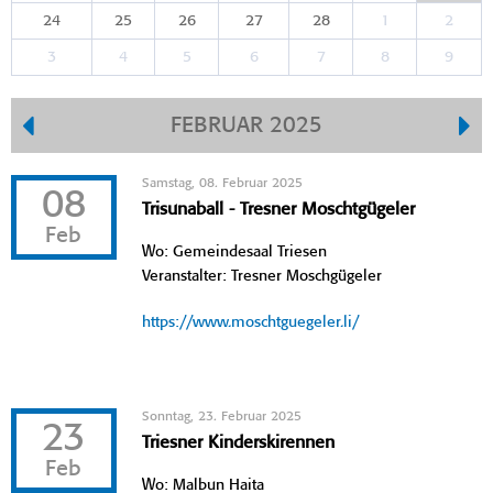
24
25
26
27
28
1
2
3
4
5
6
7
8
9
FEBRUAR 2025
Samstag, 08. Februar 2025
08
Trisunaball - Tresner Moschtgügeler
Feb
Wo: Gemeindesaal Triesen
Veranstalter: Tresner Moschgügeler
https://www.moschtguegeler.li/
Sonntag, 23. Februar 2025
23
Triesner Kinderskirennen
Feb
Wo: Malbun Haita