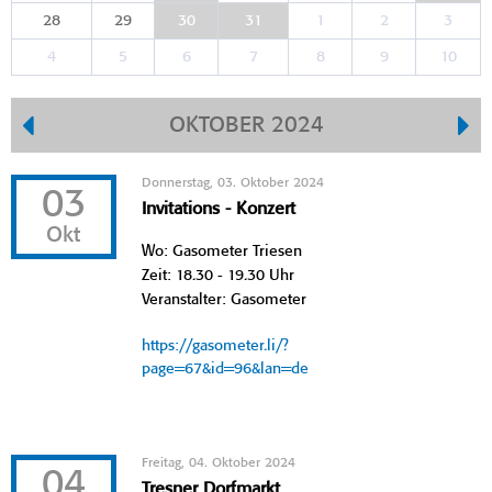
28
29
30
31
1
2
3
4
5
6
7
8
9
10
OKTOBER 2024
Donnerstag, 03. Oktober 2024
03
Invitations - Konzert
Okt
Wo: Gasometer Triesen
Zeit: 18.30 - 19.30 Uhr
Veranstalter: Gasometer
https://gasometer.li/?
page=67&id=96&lan=de
Freitag, 04. Oktober 2024
04
Tresner Dorfmarkt