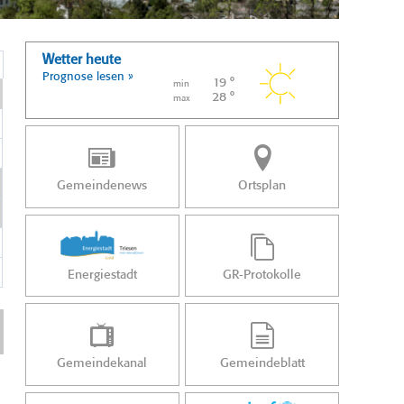
Wetter heute
Prognose lesen »
19 °
min
28 °
max
Gemeindenews
Ortsplan
Energiestadt
GR-Protokolle
Gemeindekanal
Gemeindeblatt