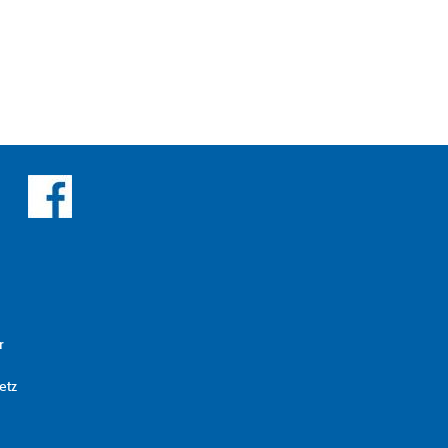
r
etz