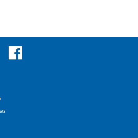
r
etz