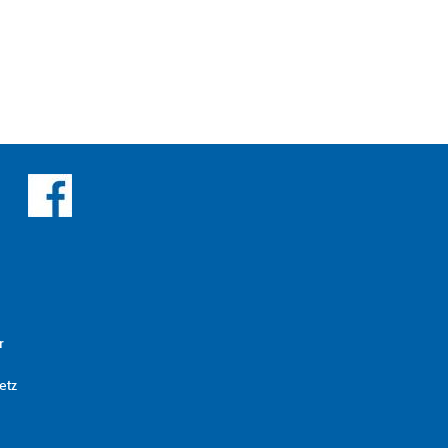
r
etz