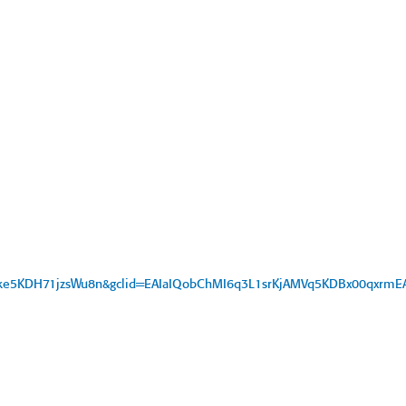
Fke5KDH71jzsWu8n&gclid=EAIaIQobChMI6q3L1srKjAMVq5KDBx00qxrm