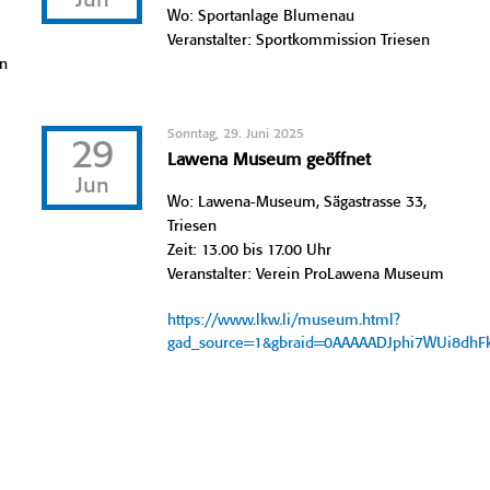
Jun
Wo: Sportanlage Blumenau
Veranstalter: Sportkommission Triesen
en
Sonntag, 29. Juni 2025
29
Lawena Museum geöffnet
Jun
Wo: Lawena-Museum, Sägastrasse 33,
Triesen
Zeit: 13.00 bis 17.00 Uhr
Veranstalter: Verein ProLawena Museum
https://www.lkw.li/museum.html?
gad_source=1&gbraid=0AAAAADJphi7WUi8dh