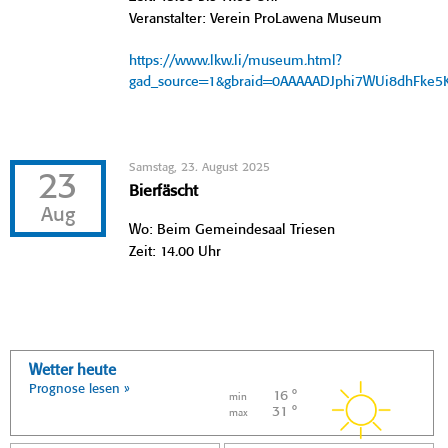
Veranstalter: Verein ProLawena Museum
https://www.lkw.li/museum.html?
gad_source=1&gbraid=0AAAAADJphi7WUi8dhFke
Samstag, 23. August 2025
23
Bierfäscht
Aug
Wo: Beim Gemeindesaal Triesen
Zeit: 14.00 Uhr
Wetter heute
Prognose lesen »
16 °
min
31 °
max