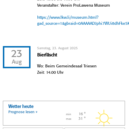
Veranstalter: Verein ProLawena Museum
https://www.lkw.li/museum.html?
gad_source=1&gbraid=0AAAAADJphi7WUi8dhFke
Samstag, 23. August 2025
23
Bierfäscht
Aug
Wo: Beim Gemeindesaal Triesen
Zeit: 14.00 Uhr
Wetter heute
Prognose lesen »
16 °
min
31 °
max