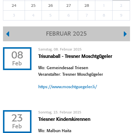
24
25
26
27
28
1
2
3
4
5
6
7
8
9
FEBRUAR 2025
Samstag, 08. Februar 2025
08
Trisunaball - Tresner Moschtgügeler
Feb
Wo: Gemeindesaal Triesen
Veranstalter: Tresner Moschgügeler
https://www.moschtguegeler.li/
Sonntag, 23. Februar 2025
23
Triesner Kinderskirennen
Feb
Wo: Malbun Haita