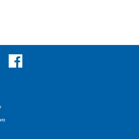
r
etz