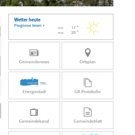
Wetter heute
Prognose lesen »
17 °
min
28 °
max
Gemeindenews
Ortsplan
Energiestadt
GR-Protokolle
Gemeindekanal
Gemeindeblatt