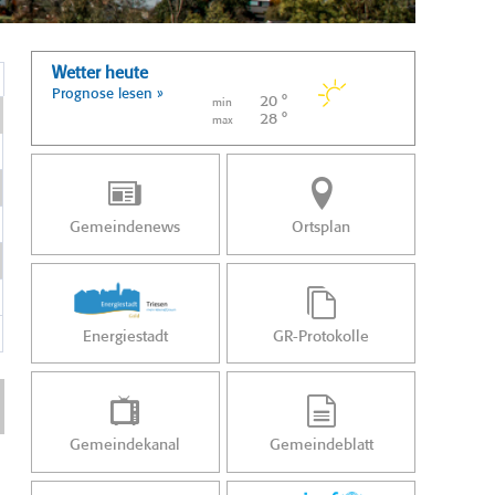
Wetter heute
Prognose lesen »
20 °
min
28 °
max
Gemeindenews
Ortsplan
Energiestadt
GR-Protokolle
Gemeindekanal
Gemeindeblatt