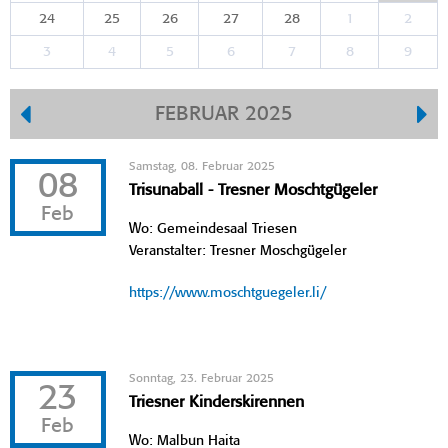
24
25
26
27
28
1
2
3
4
5
6
7
8
9
FEBRUAR 2025
Samstag, 08. Februar 2025
08
Trisunaball - Tresner Moschtgügeler
Feb
Wo: Gemeindesaal Triesen
Veranstalter: Tresner Moschgügeler
https://www.moschtguegeler.li/
Sonntag, 23. Februar 2025
23
Triesner Kinderskirennen
Feb
Wo: Malbun Haita