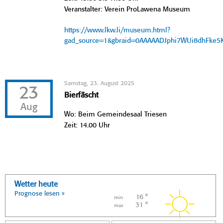
Veranstalter: Verein ProLawena Museum
https://www.lkw.li/museum.html?
gad_source=1&gbraid=0AAAAADJphi7WUi8dhFke
Samstag, 23. August 2025
23
Bierfäscht
Aug
Wo: Beim Gemeindesaal Triesen
Zeit: 14.00 Uhr
Wetter heute
Prognose lesen »
16 °
min
31 °
max