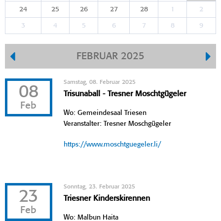
24
25
26
27
28
1
2
3
4
5
6
7
8
9
FEBRUAR 2025
Samstag, 08. Februar 2025
08
Trisunaball - Tresner Moschtgügeler
Feb
Wo: Gemeindesaal Triesen
Veranstalter: Tresner Moschgügeler
https://www.moschtguegeler.li/
Sonntag, 23. Februar 2025
23
Triesner Kinderskirennen
Feb
Wo: Malbun Haita