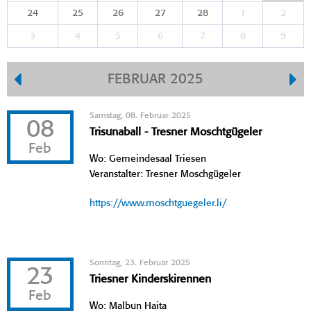
24
25
26
27
28
1
2
3
4
5
6
7
8
9
FEBRUAR 2025
Samstag, 08. Februar 2025
08
Trisunaball - Tresner Moschtgügeler
Feb
Wo: Gemeindesaal Triesen
Veranstalter: Tresner Moschgügeler
https://www.moschtguegeler.li/
Sonntag, 23. Februar 2025
23
Triesner Kinderskirennen
Feb
Wo: Malbun Haita