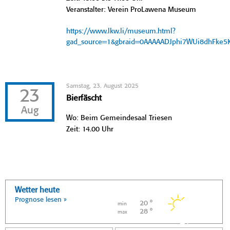
Veranstalter: Verein ProLawena Museum
https://www.lkw.li/museum.html?
gad_source=1&gbraid=0AAAAADJphi7WUi8dhFke
Samstag, 23. August 2025
23
Bierfäscht
Aug
Wo: Beim Gemeindesaal Triesen
Zeit: 14.00 Uhr
Wetter heute
Prognose lesen »
20 °
min
28 °
max