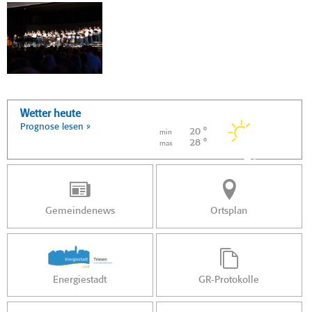
Wetter heute
Prognose lesen »
20 °
min
28 °
max
Gemeindenews
Ortsplan
Energiestadt
GR-Protokolle