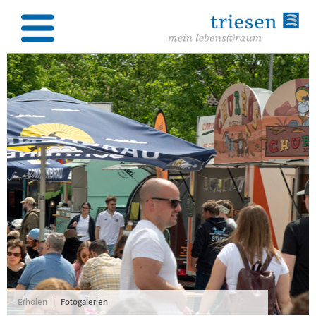
|
Erholen
Fotogalerien