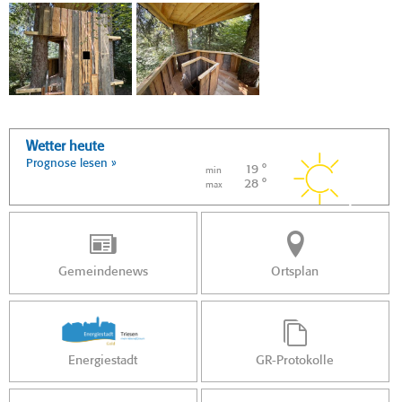
Wetter heute
Prognose lesen »
19 °
min
28 °
max
Gemeindenews
Ortsplan
Energiestadt
GR-Protokolle