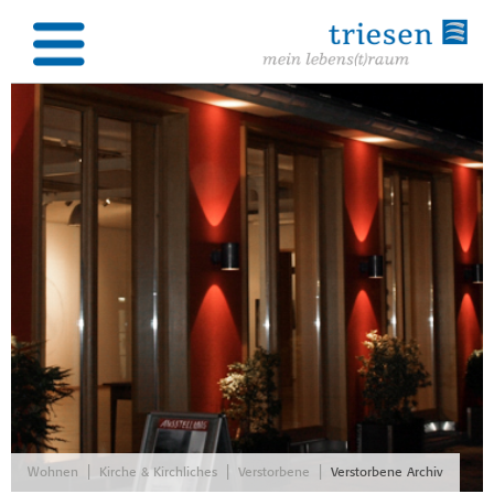
|
|
|
Wohnen
Kirche & Kirchliches
Verstorbene
Verstorbene Archiv