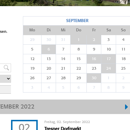
SEPTEMBER
Mo
Di
Mi
Do
Fr
Sa
So
sen.
29
30
31
1
2
3
4
5
6
7
8
9
10
11
12
13
14
15
16
17
18
19
20
21
22
23
24
25
26
27
28
29
30
1
2
3
4
5
6
7
8
9
TEMBER 2022
Freitag, 02. September 2022
02
Tresner Dorfmarkt