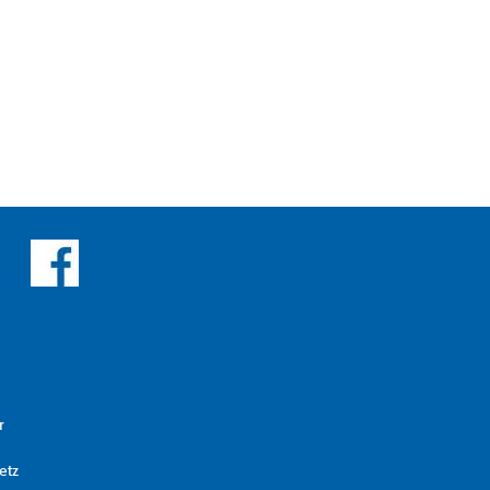
r
etz