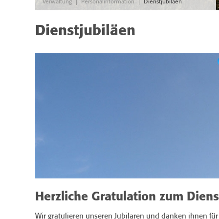
|
|
Verwaltung
Personalinformation
Dienstjubiläen
Dienstjubiläen
Herzliche Gratulation zum Dien
Wir gratulieren unseren Jubilaren und danken ihnen für