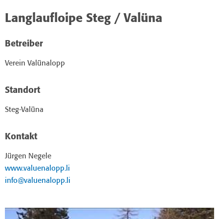
Langlaufloipe Steg / Valüna
Betreiber
Verein Valünalopp
Standort
Steg-Valüna
Kontakt
Jürgen Negele
www.valuenalopp.li
info@valuenalopp.li