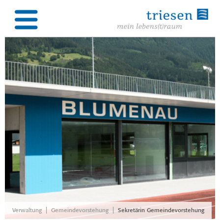
|
|
Verwaltung
Gemeindevorstehung
Sekretärin Gemeindevorstehung