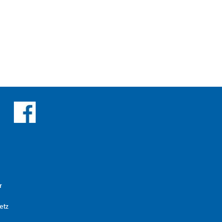
r
etz