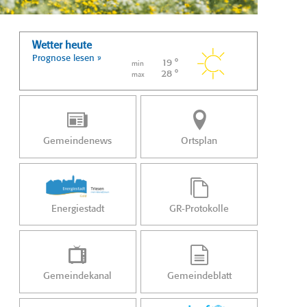
Wetter heute
Prognose lesen »
19 °
min
28 °
max
Gemeindenews
Ortsplan
Energiestadt
GR-Protokolle
Gemeindekanal
Gemeindeblatt