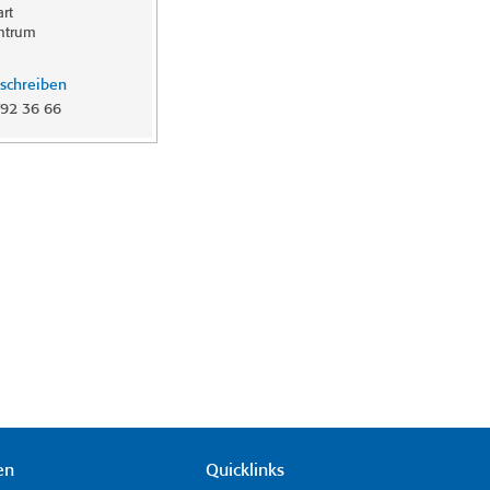
rt
ntrum
 schreiben
92 36 66
en
Quicklinks