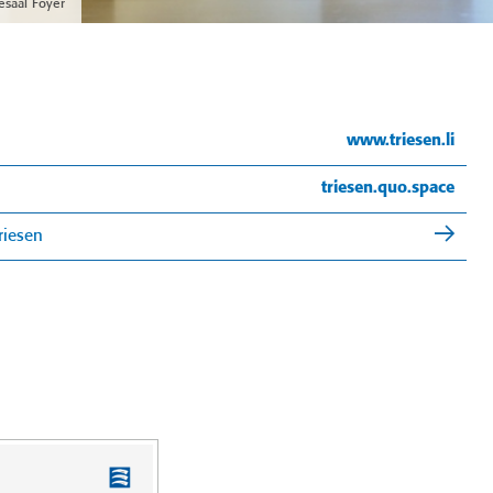
saal Foyer
www.triesen.li
triesen.quo.space
riesen