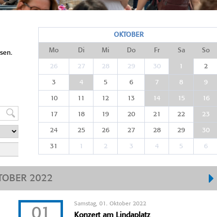
OKTOBER
Mo
Di
Mi
Do
Fr
Sa
So
sen.
26
27
28
29
30
1
2
3
4
5
6
7
8
9
10
11
12
13
14
15
16
17
18
19
20
21
22
23
24
25
26
27
28
29
30
31
1
2
3
4
5
6
TOBER 2022
Samstag, 01. Oktober 2022
01
Konzert am Lindaplatz