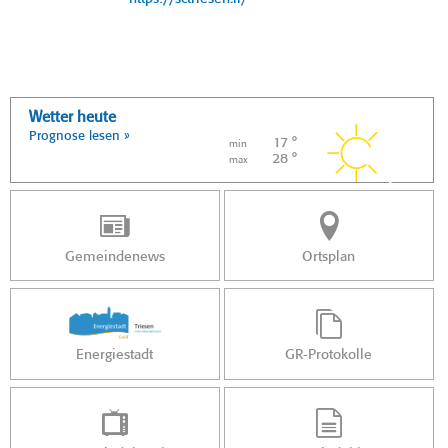
Wetter heute
Prognose lesen »
17 °
min
28 °
max
Gemeindenews
Ortsplan
Energiestadt
GR-Protokolle