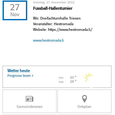
Sonntag, 27. November 2022
27
Fussball-Hallenturnier
Nov
Wo: Dreifachturnhalle Triesen
Veranstalter: Hestromada
Website: https://www.hestromada.li/
www.hestromada.li
Wetter heute
Prognose lesen »
20 °
min
28 °
max
Gemeindenews
Ortsplan