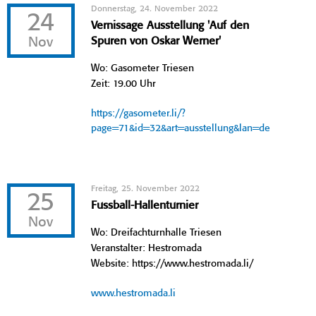
Donnerstag, 24. November 2022
24
Vernissage Ausstellung 'Auf den
Nov
Spuren von Oskar Werner'
Wo: Gasometer Triesen
Zeit: 19.00 Uhr
https://gasometer.li/?
page=71&id=32&art=ausstellung&lan=de
Freitag, 25. November 2022
25
Fussball-Hallenturnier
Nov
Wo: Dreifachturnhalle Triesen
Veranstalter: Hestromada
Website: https://www.hestromada.li/
www.hestromada.li