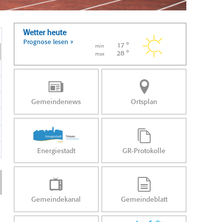
Wetter heute
Prognose lesen »
17 °
min
28 °
max
Gemeindenews
Ortsplan
Energiestadt
GR-Protokolle
Gemeindekanal
Gemeindeblatt