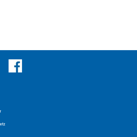
r
etz