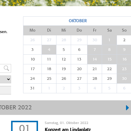
OKTOBER
Mo
Di
Mi
Do
Fr
Sa
So
sen.
26
27
28
29
30
1
2
3
4
5
6
7
8
9
10
11
12
13
14
15
16
17
18
19
20
21
22
23
24
25
26
27
28
29
30
31
1
2
3
4
5
6
TOBER 2022
Samstag, 01. Oktober 2022
01
Konzert am Lindaplatz