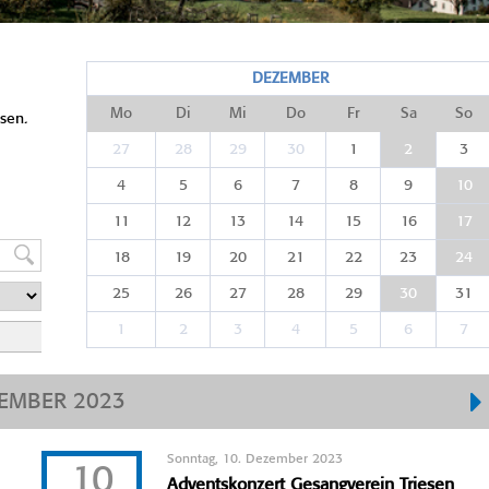
DEZEMBER
Mo
Di
Mi
Do
Fr
Sa
So
sen.
27
28
29
30
1
2
3
4
5
6
7
8
9
10
11
12
13
14
15
16
17
18
19
20
21
22
23
24
25
26
27
28
29
30
31
1
2
3
4
5
6
7
EMBER 2023
Sonntag, 10. Dezember 2023
10
Adventskonzert Gesangverein Triesen