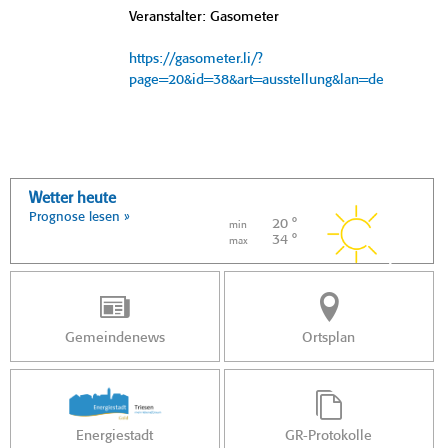
Veranstalter: Gasometer
https://gasometer.li/?
page=20&id=38&art=ausstellung&lan=de
Wetter heute
Prognose lesen »
20 °
min
34 °
max
Gemeindenews
Ortsplan
Energiestadt
GR-Protokolle